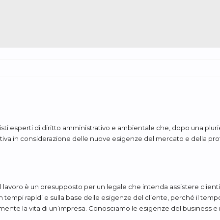
sti esperti di diritto amministrativo e ambientale che, dopo una pluri
iva in considerazione delle nuove esigenze del mercato e della profo
el lavoro è un presupposto per un legale che intenda assistere clienti
i in tempi rapidi e sulla base delle esigenze del cliente, perché il te
ente la vita di un’impresa. Conosciamo le esigenze del business e i c