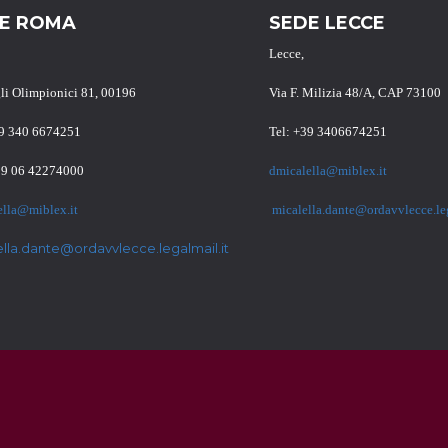
E ROMA
SEDE LECCE
Lecce,
gli Olimpionici 81, 00196
Via F. Milizia 48/A, CAP 73100
39 340 6674251
Tel: +39 3406674251
39 06 42274000
dmicalella@miblex.it
ella@miblex.it
micalella.dante@ordavvlecce.leg
ella.dante@ordavvlecce.legalmail.it