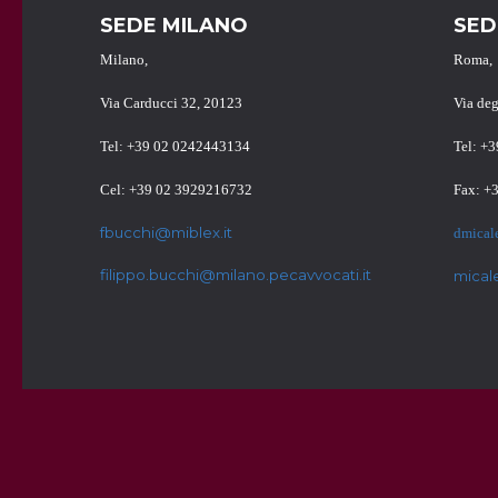
SEDE MILANO
SED
Milano,
Roma,
Via Carducci 32, 20123
Via de
Tel: +39 02 0242443134
Tel: +
Cel: +39 02 3929216732
Fax: +
fbucchi@miblex.it
dmical
filippo.bucchi@milano.pecavvocati.it
mical