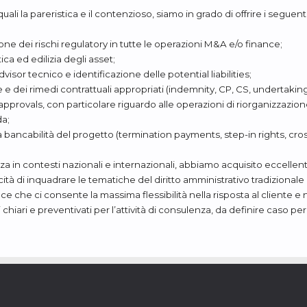
li quali la pareristica e il contenzioso, siamo in grado di offrire i seguen
ne dei rischi regulatory in tutte le operazioni M&A e/o finance;
ica ed edilizia degli asset;
sor tecnico e identificazione delle potential liabilities;
 e dei rimedi contrattuali appropriati (indemnity, CP, CS, undertaking
pprovals, con particolare riguardo alle operazioni di riorganizzazione
da;
 la bancabilità del progetto (termination payments, step-in rights, cross 
za in contesti nazionali e internazionali, abbiamo acquisito eccellenti
tà di inquadrare le tematiche del diritto amministrativo tradizionale
ace che ci consente la massima flessibilità nella risposta al cliente
chiari e preventivati per l’attività di consulenza, da definire caso per