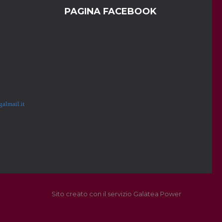
PAGINA FACEBOOK
almail.it
Sito creato con il servizio Galatea Power