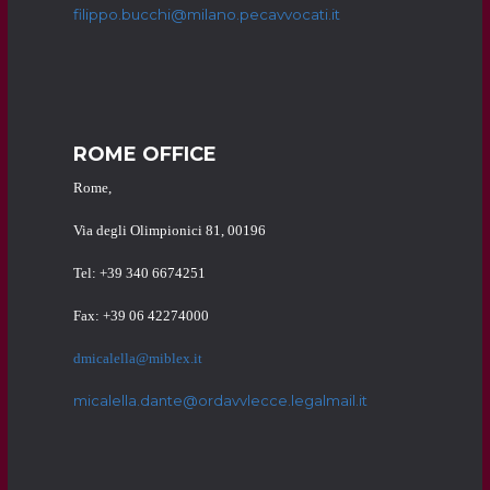
filippo.bucchi@milano.pecavvocati.it
ROME OFFICE
Rome,
Via degli Olimpionici 81, 00196
Tel: +39 340 6674251
Fax: +39 06 42274000
dmicalella@miblex.it
micalella.dante@ordavvlecce.legalmail.it